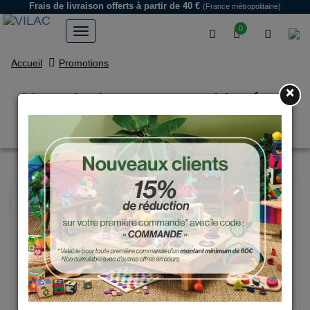
Frais de livraison offerts
à partir de 40 €
(France métropolitaine)
0
Accueil
Promotions
×
Yoyo Archaeopteryx - Muséum
national d'Histoire naturelle