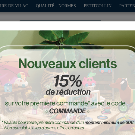
IRE DE VILAC
QUALITÉ - NORMES
PETITCOLLIN
PARTEN
0
TION
PLEIN AIR
JEUX
DÉCO-CADEAUX
POUPÉES
 en bois, Le Petit Poucet
Réf. : 7631