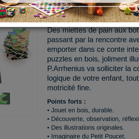
Connaissez-vous l’histoire 
univers magique propice au r
Des miettes de pain aux bot
passant par la rencontre ave
emporter dans ce conte inte
puzzles en bois, joliment ill
P.Arrhenius va solliciter la 
logique de votre enfant, tou
motricité fine.
Points forts :
• Jouet en bois, durable.
• Découverte, observation, réflex
• Des illustrations originales.
• Imaginaire du Petit Poucet.