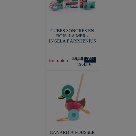
CUBES SONORES EN
BOIS, LA MER -
INGELA P.ARRHENIUS
29,90
-35%
En rupture
19,43 €
CANARD À POUSSER