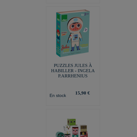
PUZZLES JULES À
HABILLER - INGELA
P.ARRHENIUS
15,90 €
En stock