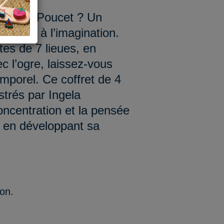
du Petit Poucet ? Un
êve et à l’imagination.
tes de 7 lieues, en
c l’ogre, laissez-vous
mporel. Ce coffret de 4
ustrés par Ingela
concentration et la pensée
t en développant sa
ion.