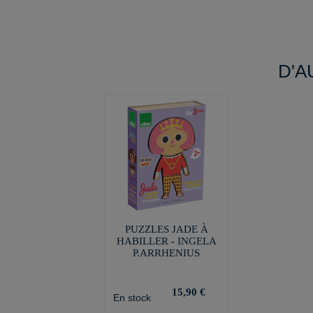
D'A
PUZZLES JADE À
HABILLER - INGELA
P.ARRHENIUS
15,90 €
En stock