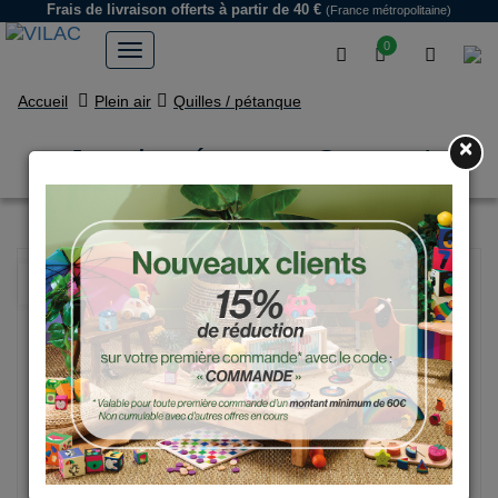
Frais de livraison offerts
à partir de 40 €
(France métropolitaine)
0
Accueil
Plein air
Quilles / pétanque
×
Jeu de pétanque Compet'