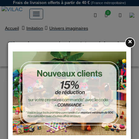
Frais de livraison offerts
à partir de 40 €
(France métropolitaine)
0
Accueil
Imitation
Univers imaginaires
×
Figurines en bois, Mes histoires
de jungle