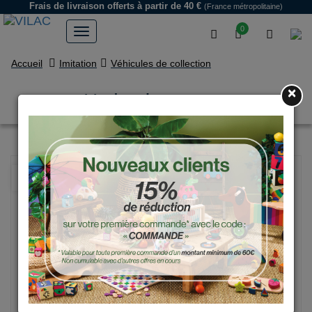
Frais de livraison offerts
à partir de 40 €
(France métropolitaine)
0
Accueil
Imitation
Véhicules de collection
×
Hydravion rouge