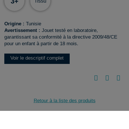
3+
Tissu
Origine :
Tunisie
Avertissement :
Jouet testé en laboratoire,
garantissant sa conformité à la directive 2009/48/CE
pour un enfant à partir de 18 mois.
Voir le descriptif complet
Retour à la liste des produits
© 2023-2026 VILAC
Réalisation :
Jordel Médias | Agence web Jura
Cookies
•
Plan du site
•
Mentions légales