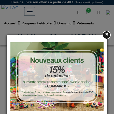
Frais de livraison offerts
à partir de 40 €
(France métropolitaine)
0
Accueil
Poupées Petitcollin
Dressing
Vêtements
×
Habillage 28 cm NORAH