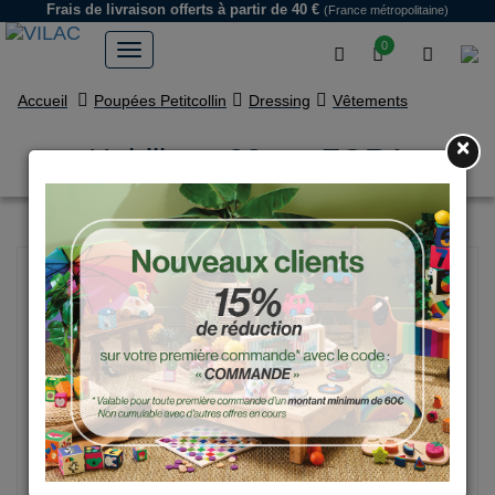
Frais de livraison offerts
à partir de 40 €
(France métropolitaine)
0
Accueil
Poupées Petitcollin
Dressing
Vêtements
×
Habillage 28 cm ZORA