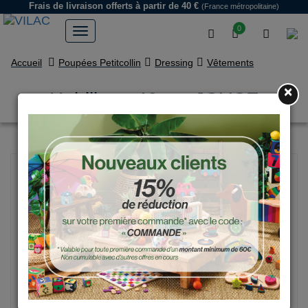
Frais de livraison offerts
à partir de 40 €
(France métropolitaine)
0
Accueil
Poupées Petitcollin
Dressing
Vêtements
×
Habillage 40 cm JOYCE