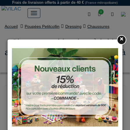
Frais de livraison offerts
à partir de 40 €
(France métropolitaine)
0
Accueil
Poupées Petitcollin
Dressing
Chaussures
×
Chaussures blanches à bride
avec dentelle pour poupée T39 à
48cm