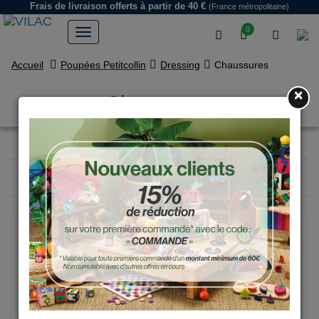
Frais de livraison offerts
à partir de 40 €
(France métropolitaine)
0
Accueil
Poupées Petitcollin
Dressing
Chaussures
×
Chaussures
Filtrer
36
produits