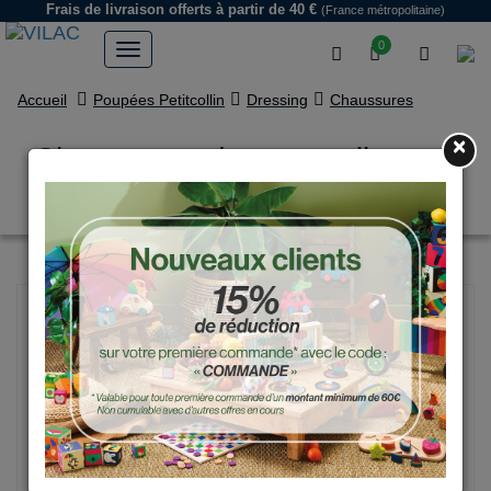
Frais de livraison offerts
à partir de 40 €
(France métropolitaine)
0
Accueil
Poupées Petitcollin
Dressing
Chaussures
×
Chaussures de sport toile pour
poupées de 36 à 48 cm