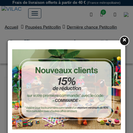
Frais de livraison offerts
à partir de 40 €
(France métropolitaine)
0
Accueil
Poupées Petitcollin
Dernière chance Petitcollin
×
Couffin avec garnissage "Corail
étoilé" 50 cm