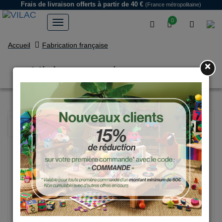
Frais de livraison offerts
à partir de 40 €
(France métropolitaine)
0
Accueil
Fabrication française
×
Mini course vintage rouge
NOUVEAU