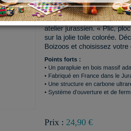
Bienvenue Alice, petite koal
déclinée ici en parapluie en
atelier jurassien. « Plic, plo
sur la jolie toile colorée. Dé
Boizoos et choisissez votre
Points forts :
• Un parapluie en bois massif ad
• Fabriqué en France dans le Jur
• Une structure en carbone ultrar
• Système d'ouverture et de ferm
Prix :
24,90 €