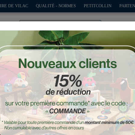
IRE DE VILAC
QUALITÉ - NORMES
PETITCOLLIN
PARTEN
0
TION
PLEIN AIR
JEUX
DÉCO-CADEAUX
POUPÉES
ie en bois Boizoos, Alice 
Réf. : 4405G