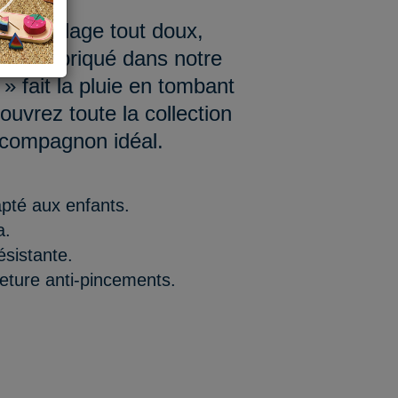
a au pelage tout doux,
 bois fabriqué dans notre
c » fait la pluie en tombant
couvrez toute la collection
 compagnon idéal.
apté aux enfants.
a.
ésistante.
eture anti-pincements.