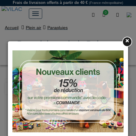
Frais de livraison offerts
à partir de 40 €
(France métropolitaine)
0
Accueil
Plein air
Parapluies
×
Parapluie en bois Boizoos,
Raoul le lapin