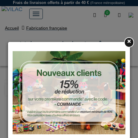
Frais de livraison offerts
à partir de 40 €
(France métropolitaine)
0
Accueil
Fabrication française
×
Voiture en bois, 1er âge -
Modèle police