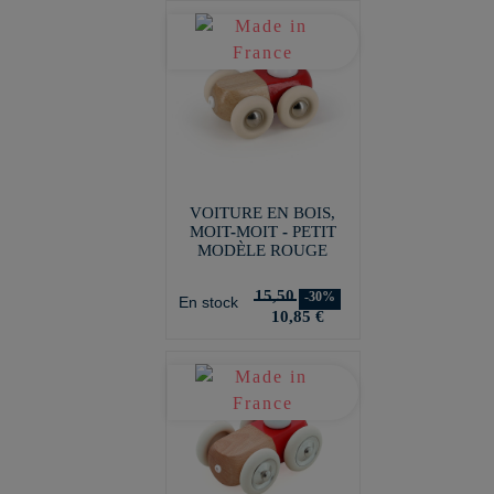
VOITURE EN BOIS,
MOIT-MOIT - PETIT
MODÈLE ROUGE
15,50
-30%
En stock
10,85 €