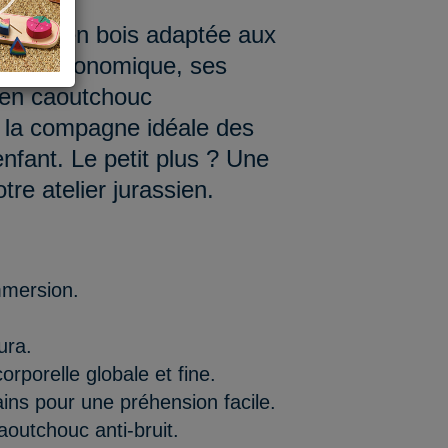
oiture en bois adaptée aux
gnée ergonomique, ses
 en caoutchouc
ir la compagne idéale des
nfant. Le petit plus ? Une
tre atelier jurassien.
mmersion.
ura.
rporelle globale et fine.
ins pour une préhension facile.
aoutchouc anti-bruit.