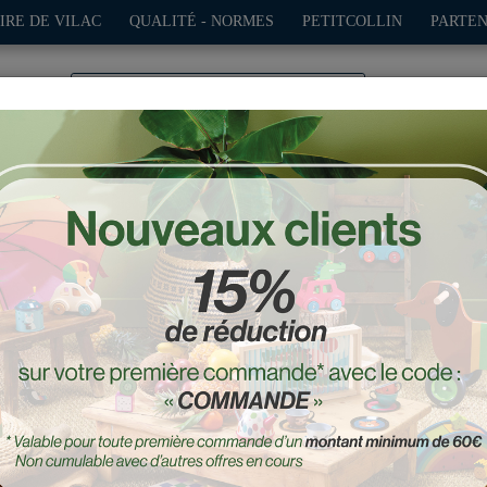
IRE DE VILAC
QUALITÉ - NORMES
PETITCOLLIN
PARTEN
0
TION
PLEIN AIR
JEUX
DÉCO-CADEAUX
POUPÉES
e en bois, 1er âge - Modèl
Réf. : 2296R