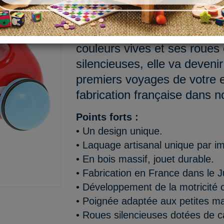
Découvrez notre première v
petites mains. Avec sa poi
couleurs vives et ses roues
silencieuses, elle va deven
premiers voyages de votre e
fabrication française dans no
Points forts :
• Un design unique.
• Laquage artisanal unique par i
• En bois massif, jouet durable.
• Fabrication en France dans le J
• Développement de la motricité co
• Poignée adaptée aux petites ma
• Roues silencieuses dotées de c