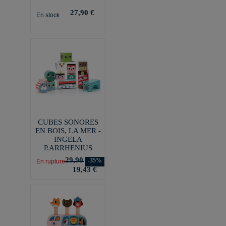
27,90 €
En stock
CUBES SONORES
EN BOIS, LA MER -
INGELA
P.ARRHENIUS
29,90
-35%
En rupture
19,43 €