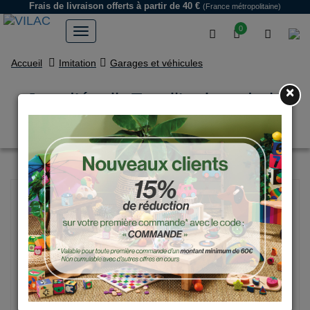
Frais de livraison offerts
à partir de 40 €
(France métropolitaine)
0
Accueil
Imitation
Garages et véhicules
×
Jeu d’éveil, Empil’animo de la
savane - Ingela P.Arrhenius