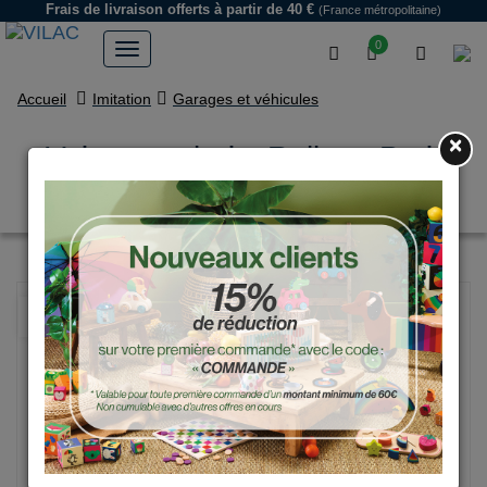
Frais de livraison offerts
à partir de 40 €
(France métropolitaine)
0
Accueil
Imitation
Garages et véhicules
×
Voiture en bois, Rallye - Petit
modèle police