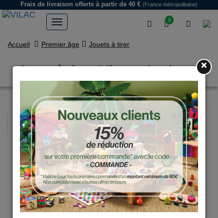
Frais de livraison offerts
à partir de 40 €
(France métropolitaine)
0
Accueil
Premier âge
Jouets à tirer
×
Jouet à tirer, Minette la chatte