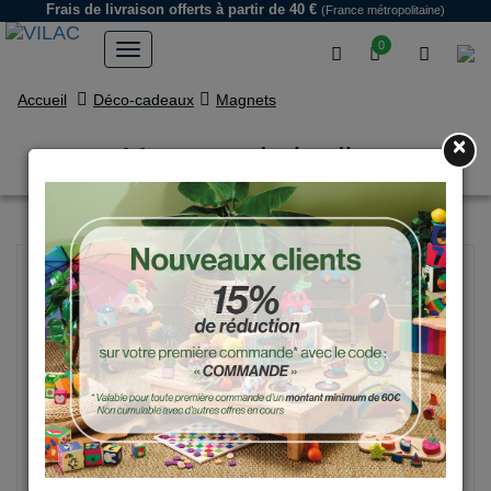
Frais de livraison offerts
à partir de 40 €
(France métropolitaine)
0
Accueil
Déco-cadeaux
Magnets
×
Magnets du jardin