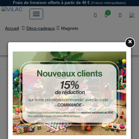
Frais de livraison offerts
à partir de 40 €
(France métropolitaine)
0
Accueil
Déco-cadeaux
Magnets
×
Magnets
Filtrer
12
produits