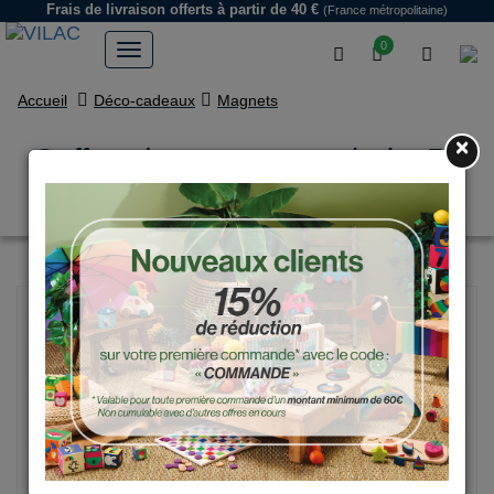
Frais de livraison offerts
à partir de 40 €
(France métropolitaine)
0
Accueil
Déco-cadeaux
Magnets
×
Coffret de magnets en bois, 58
chiffres