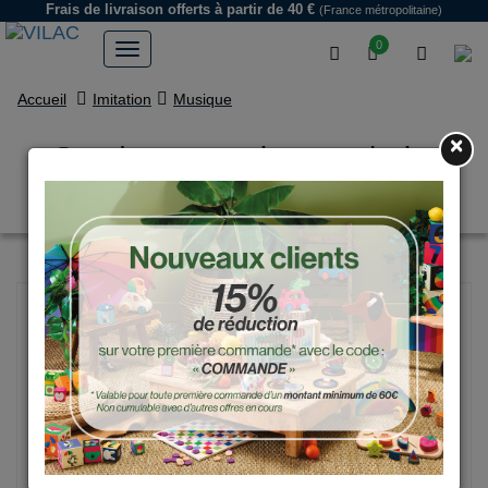
Frais de livraison offerts
à partir de 40 €
(France métropolitaine)
0
Accueil
Imitation
Musique
×
Set de percussions en bois,
Ours blanc - Michelle Carlslund