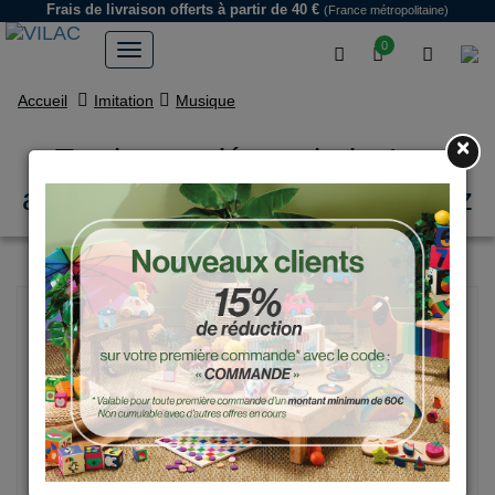
Frais de livraison offerts
à partir de 40 €
(France métropolitaine)
0
Accueil
Imitation
Musique
×
Tambour cajón en bois, Les
animaux du monde - Sarah Betz