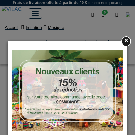
Frais de livraison offerts
à partir de 40 €
(France métropolitaine)
0
Accueil
Imitation
Musique
×
Tongue drum en métal, Blanc
neige