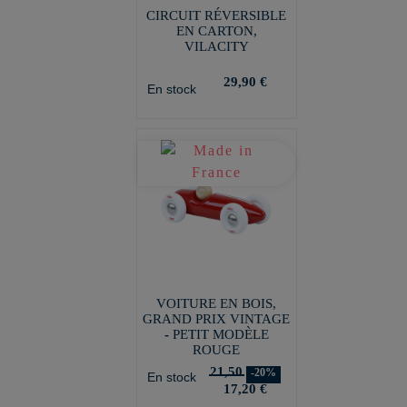
CIRCUIT RÉVERSIBLE
EN CARTON,
VILACITY
29,90 €
En stock
VOITURE EN BOIS,
GRAND PRIX VINTAGE
- PETIT MODÈLE
ROUGE
21,50
-20%
En stock
17,20 €