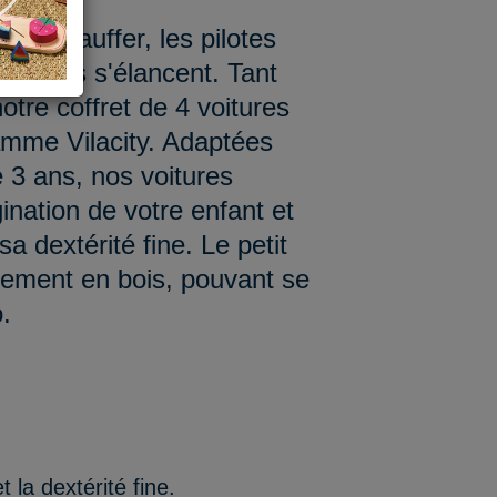
vont chauffer, les pilotes
 bolides s'élancent. Tant
otre coffret de 4 voitures
amme Vilacity. Adaptées
e 3 ans, nos voitures
gination de votre enfant et
a dextérité fine. Le petit
ngement en bois, pouvant se
.
 la dextérité fine.