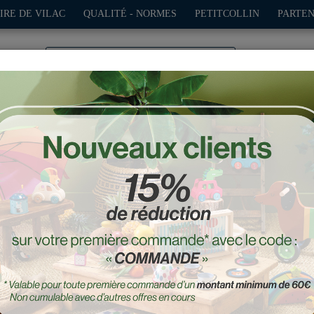
IRE DE VILAC
QUALITÉ - NORMES
PETITCOLLIN
PARTEN
0
TION
PLEIN AIR
JEUX
DÉCO-CADEAUX
POUPÉES
4 voitures en bois Super ca
Réf. : 2369