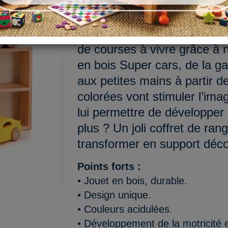
3, 2, 1...Partez ! Les roues 
sont concentré(e)s, tous les
de courses à vivre grâce à n
en bois Super cars, de la g
aux petites mains à partir d
colorées vont stimuler l’ima
lui permettre de développer s
plus ? Un joli coffret de ra
transformer en support déco
Points forts :
• Jouet en bois, durable.
• Design unique.
• Couleurs acidulées.
• Développement de la motricité et