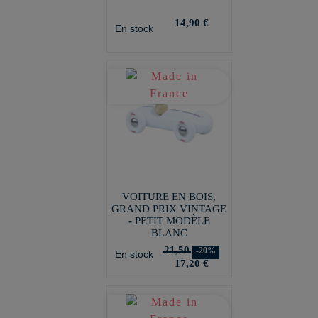
14,90 €
En stock
VOITURE EN BOIS,
GRAND PRIX VINTAGE
- PETIT MODÈLE
BLANC
21,50
-20%
En stock
17,20 €