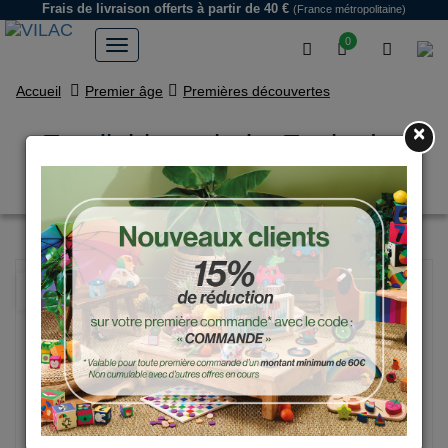
Frais de livraison offerts
à partir de 40 €
(France métropolitaine)
0
Accueil
Premier âge
Premières découvertes
×
Empilable en bois, Ecole des
mousses - Marine nationale