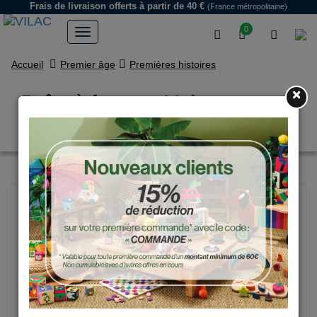
Frais de livraison offerts
à partir de 40 €
(France métropolitaine)
0
Accueil
Premier âge
Premières histoires
×
Boîte à formes, Maison arc-en-
ciel - Andy Westface