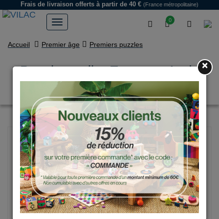
Frais de livraison offerts
à partir de 40 €
(France métropolitaine)
0
Accueil
Premier âge
Premiers puzzles
×
Puzzle tactile, Espace - Andy
Westface