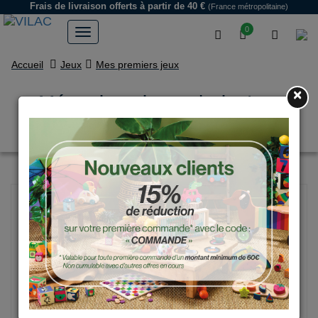
Frais de livraison offerts
à partir de 40 €
(France métropolitaine)
0
Accueil
Jeux
Mes premiers jeux
×
Mémo imagier en bois, Les
animaux - Andy Westface