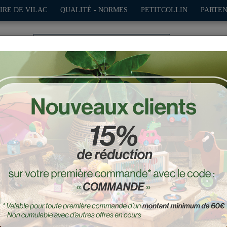
IRE DE VILAC
QUALITÉ - NORMES
PETITCOLLIN
PARTEN
0
TION
PLEIN AIR
JEUX
DÉCO-CADEAUX
POUPÉES
es
eil, Rigol’auto - Ingela P.
Réf. : 7603