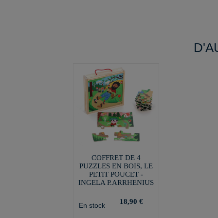
D'A
COFFRET DE 4
PUZZLES EN BOIS, LE
PETIT POUCET -
INGELA P.ARRHENIUS
18,90 €
En stock