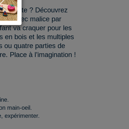
e la route ? Découvrez
ssiné avec malice par
fant va craquer pour les
s en bois et les multiples
s ou quatre parties de
e. Place à l’imagination !
ine.
on main-oeil.
, expérimenter.