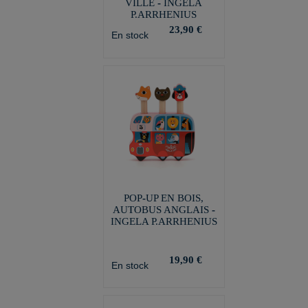
VILLE - INGELA
P.ARRHENIUS
23,90 €
En stock
POP-UP EN BOIS,
AUTOBUS ANGLAIS -
INGELA P.ARRHENIUS
19,90 €
En stock