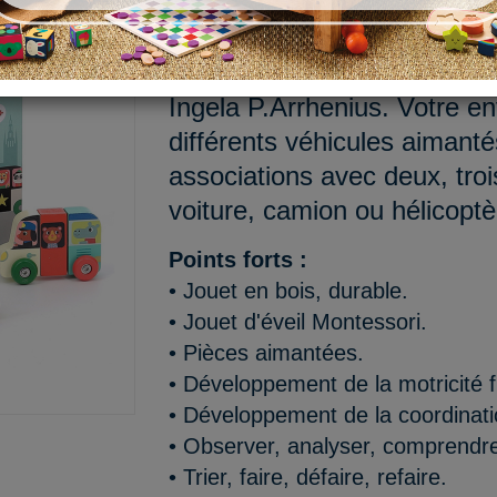
Doudou, es-tu prêt à prendr
notre jeu d’éveil en bois de
Ingela P.Arrhenius. Votre en
différents véhicules aimanté
associations avec deux, troi
voiture, camion ou hélicoptèr
Points forts :
• Jouet en bois, durable.
• Jouet d'éveil Montessori.
• Pièces aimantées.
• Développement de la motricité f
• Développement de la coordinati
• Observer, analyser, comprendre
• Trier, faire, défaire, refaire.