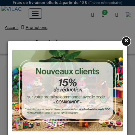
Frais de livraison offerts
à partir de 40 €
(France métropolitaine)
0
Accueil
Promotions
×
Boîte à formes, Ferme