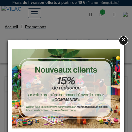
Frais de livraison offerts
à partir de 40 €
(France métropolitaine)
0
Accueil
Promotions
×
Voiture en bois, Moit-moit -
Grand modèle jaune