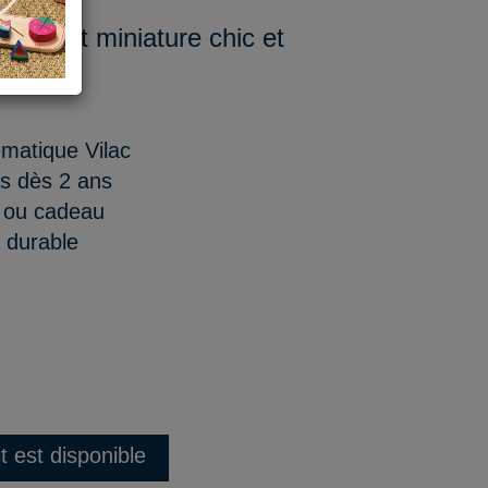
n format miniature chic et
ématique Vilac
ns dès 2 ans
n ou cadeau
t durable
t est disponible