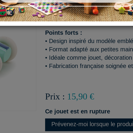
L’esprit de la course dans u
coloré.
Points forts :
• Design inspiré du modèle embl
• Format adapté aux petites mai
• Idéale comme jouet, décoratio
• Fabrication française soignée e
Prix :
15,90 €
Ce jouet est en rupture
Prévenez-moi lorsque le produi