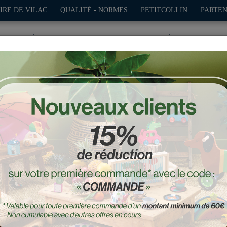
IRE DE VILAC
QUALITÉ - NORMES
PETITCOLLIN
PARTEN
0
TION
PLEIN AIR
JEUX
DÉCO-CADEAUX
POUPÉES
on
Mini course vintage mint
Réf. : 2302G