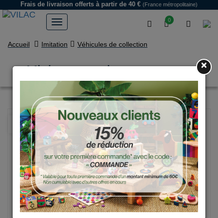
Frais de livraison offerts
à partir de 40 €
(France métropolitaine)
0
Accueil
Imitation
Véhicules de collection
×
Mini course vintage orange
NOUVEAU