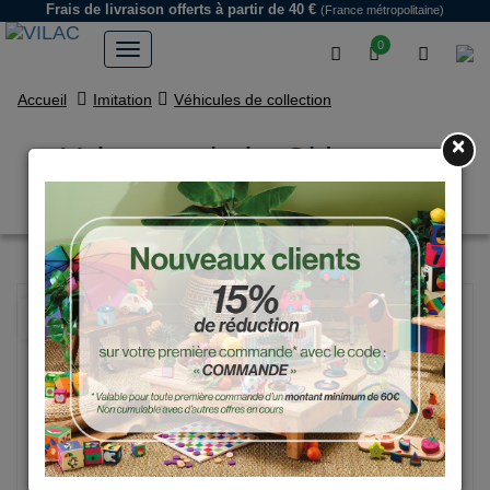
Frais de livraison offerts
à partir de 40 €
(France métropolitaine)
0
Accueil
Imitation
Véhicules de collection
×
Voiture en bois, Old sport -
Grand modèle bois naturel