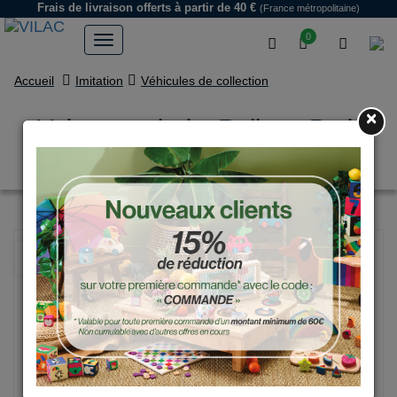
Frais de livraison offerts
à partir de 40 €
(France métropolitaine)
0
Accueil
Imitation
Véhicules de collection
×
Voiture en bois, Rallye - Petit
modèle police