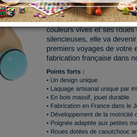
Découvrez notre première v
petites mains. Avec sa poi
couleurs vives et ses roues
silencieuses, elle va deven
premiers voyages de votre e
fabrication française dans no
Points forts :
• Un design unique.
• Laquage artisanal unique par i
• En bois massif, jouet durable.
• Fabrication en France dans le J
• Développement de la motricité co
• Poignée adaptée aux petites ma
• Roues dotées de caoutchouc ant