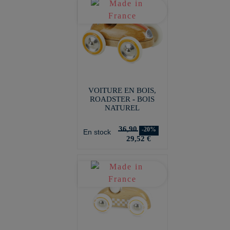
VOITURE EN BOIS,
ROADSTER - BOIS
NATUREL
36,90
-20%
En stock
29,52 €