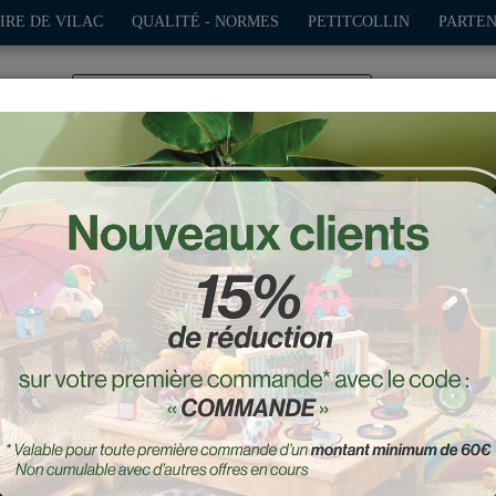
IRE DE VILAC
QUALITÉ - NORMES
PETITCOLLIN
PARTEN
0
TION
PLEIN AIR
JEUX
DÉCO-CADEAUX
POUPÉES
 bois, 1er âge - Modèle b
Réf. : 2296S