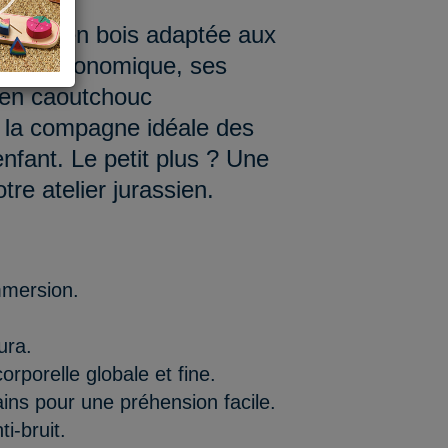
oiture en bois adaptée aux
gnée ergonomique, ses
 en caoutchouc
ir la compagne idéale des
nfant. Le petit plus ? Une
tre atelier jurassien.
mmersion.
ura.
rporelle globale et fine.
ins pour une préhension facile.
i-bruit.