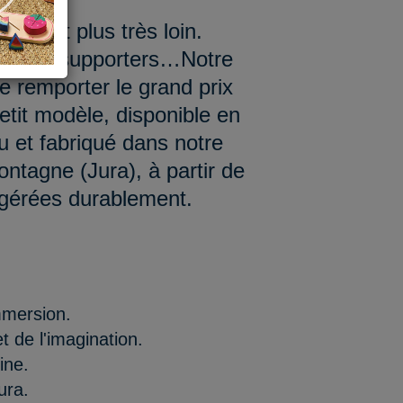
 n’est plus très loin.
ris des supporters…Notre
de remporter le grand prix
etit modèle, disponible en
çu et fabriqué dans notre
ontagne (Jura), à partir de
s gérées durablement.
mmersion.
t de l'imagination.
ine.
ura.