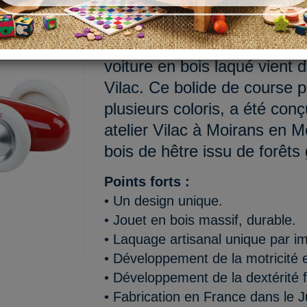
Foncez ! Le drapeau à damier
L’odeur de la gomme, les c
voiture en bois laqué vient 
Vilac. Ce bolide de course p
plusieurs coloris, a été con
atelier Vilac à Moirans en M
bois de hêtre issu de forêt
Points forts :
• Un design unique.
• Jouet en bois massif, durable.
• Laquage artisanal unique par i
• Développement de la motricité e
• Développement de la dextérité f
• Fabrication en France dans le J