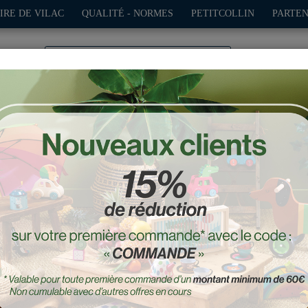
IRE DE VILAC
QUALITÉ - NORMES
PETITCOLLIN
PARTEN
0
TION
PLEIN AIR
JEUX
DÉCO-CADEAUX
POUPÉES
 Grand prix vintage - Mo
Réf. : 2341R