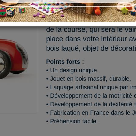
3, 2, 1...Partez ! Les roues 
sont concentré(e)s, tous les 
de la course, qui sera le va
place dans votre intérieur av
bois laqué, objet de décorat
Points forts :
• Un design unique.
• Jouet en bois massif, durable.
• Laquage artisanal unique par i
• Développement de la motricité e
• Développement de la dextérité f
• Fabrication en France dans le J
• Préhension facile.