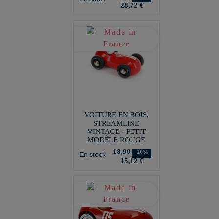
28,72 €
VOITURE EN BOIS,
STREAMLINE
VINTAGE - PETIT
MODÈLE ROUGE
18,90
-20%
En stock
15,12 €