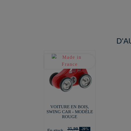
D'A
VOITURE EN BOIS,
SWING CAR - MODÈLE
ROUGE
35,90
-20%
En stock