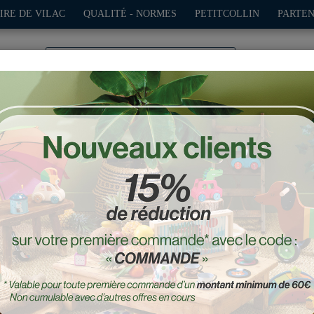
IRE DE VILAC
QUALITÉ - NORMES
PETITCOLLIN
PARTEN
0
TION
PLEIN AIR
JEUX
DÉCO-CADEAUX
POUPÉES
s, Old sport trophy - Gra
Réf. : 2286R