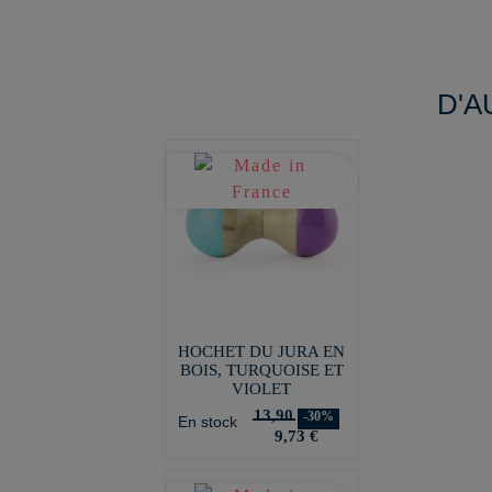
D'A
HOCHET DU JURA EN
BOIS, TURQUOISE ET
VIOLET
13,90
-30%
En stock
9,73 €