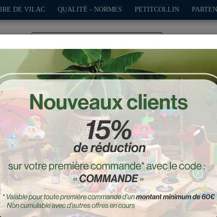
IRE DE VILAC
QUALITÉ - NORMES
PETITCOLLIN
PARTEN
0
TION
PLEIN AIR
JEUX
DÉCO-CADEAUX
POUPÉES
Jouet à tirer, Minou le cha
Réf. : 1708