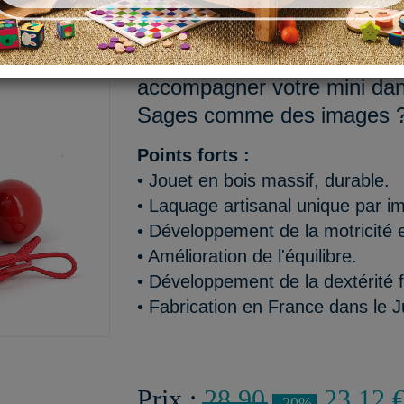
Souhaitez la bienvenue à n
son air facétieux ! Notre joli
accompagner votre mini dan
Sages comme des images ? 
Points forts :
• Jouet en bois massif, durable.
• Laquage artisanal unique par i
• Développement de la motricité e
• Amélioration de l'équilibre.
• Développement de la dextérité f
• Fabrication en France dans le J
Prix :
28,90
23,12 
-20%