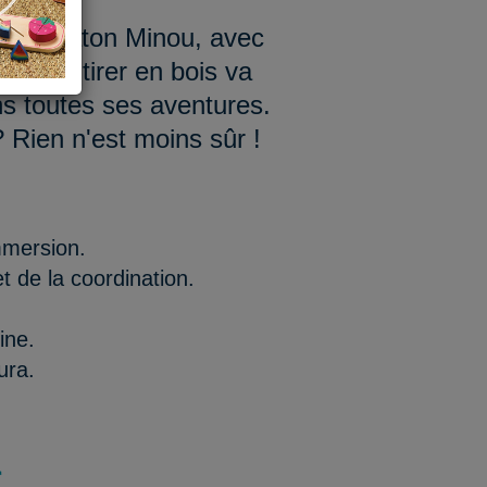
otre chaton Minou, avec
 jouet à tirer en bois va
s toutes ses aventures.
Rien n'est moins sûr !
mmersion.
t de la coordination.
ine.
ura.
€