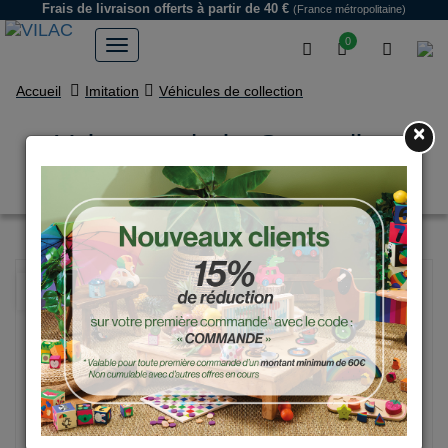
Frais de livraison offerts
à partir de 40 €
(France métropolitaine)
0
Accueil
Imitation
Véhicules de collection
×
Voiture en bois, Streamline
vintage - Petit modèle rouge