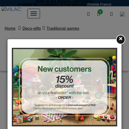
Refer to the delivery information
to know the conditions of free delivery
(Outside France)
0
Home
Deco-gifts
Traditional games
×
Toupie en métal, Fête foraine -
Sarah Betz