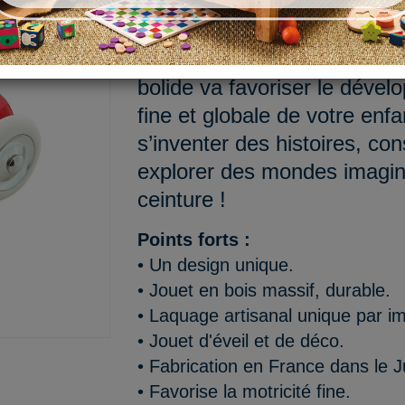
Prenez le volant de notre vo
couleurs acidulées et aux f
bolide va favoriser le dével
fine et globale de votre enf
s’inventer des histoires, con
explorer des mondes imagina
ceinture !
Points forts :
• Un design unique.
• Jouet en bois massif, durable.
• Laquage artisanal unique par i
• Jouet d'éveil et de déco.
• Fabrication en France dans le J
• Favorise la motricité fine.