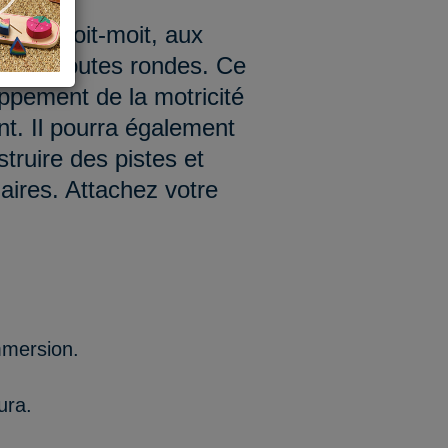
iture Moit-moit, aux
ormes toutes rondes. Ce
oppement de la motricité
ant. Il pourra également
struire des pistes et
ires. Attachez votre
mmersion.
ura.