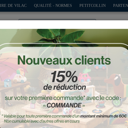
IRE DE VILAC
QUALITÉ - NORMES
PETITCOLLIN
PARTEN
0
TION
PLEIN AIR
JEUX
DÉCO-CADEAUX
POUPÉES
bois, Moit-moit - Grand 
Réf. : 2312R