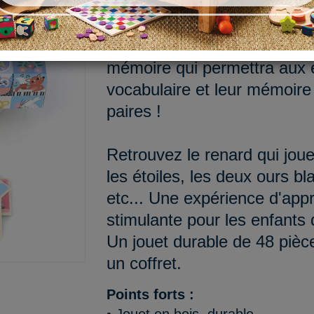
Découvrez notre beau Mémo 
poésie et douceur par Michel
mémoire qui permettra aux en
vocabulaire et leur mémoire 
paires !
Retrouvez le renard qui joue
les étoiles, les deux ours b
etc... Une expérience d'app
stimulante pour les enfants 
Un jouet durable de 48 pièc
un coffret.
Points forts :